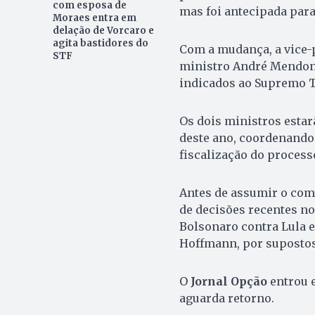
com esposa de
mas foi antecipada par
Moraes entra em
delação de Vorcaro e
agita bastidores do
Com a mudança, a vice-
STF
ministro André Mendon
indicados ao Supremo Tr
Os dois ministros estarã
deste ano, coordenando 
fiscalização do processo
Antes de assumir o com
de decisões recentes no
Bolsonaro contra Lula e 
Hoffmann, por supostos
O
Jornal Opção
entrou e
aguarda retorno.