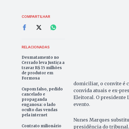
COMPARTILHAR
RELACIONADAS
Desmatamento no
Cerrado leva Justiça a
travar R$ 15 milhões
de produtor em
Formosa
domiciliar, o convite é
Cupom falso, pedido
convida atuais e ex-pre
cancelado e
Eleitoral. O presidente
propaganda
evento.
enganosa: o lado
oculto das vendas
pela internet
Nunes Marques substitu
Contrato milionário
presidência do tribunal.