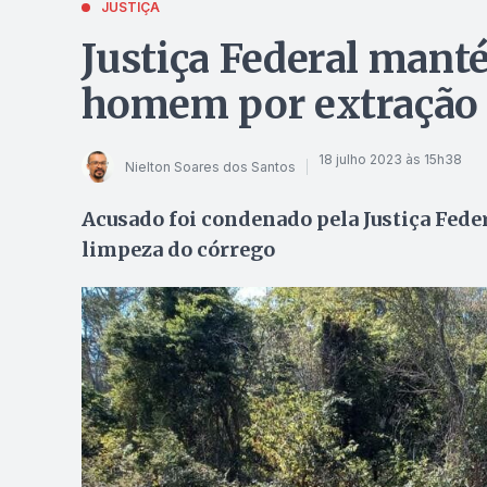
JUSTIÇA
Justiça Federal man
homem por extração i
18 julho 2023 às 15h38
Nielton Soares dos Santos
Acusado foi condenado pela Justiça Federa
limpeza do córrego