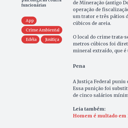
psicológicas contra
de Mineração (antigo D
funcionárias
operação de fiscalizaçã
um trator e três pátio
App
cúbicos de areia.
Crime Ambiental
O local do crime trata-
Edéia
Jusitiça
metros cúbicos foi diret
mineral extraído, que é
Pena
A Justiça Federal puni
Essa punição foi substi
de cinco salários mínim
Leia também:
Homem é multado em R$