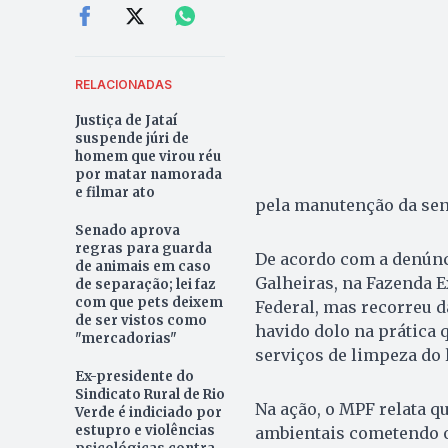
RELACIONADAS
Justiça de Jataí
suspende júri de
homem que virou réu
por matar namorada
e filmar ato
pela manutenção da sen
Senado aprova
regras para guarda
De acordo com a denúnci
de animais em caso
Galheiras, na Fazenda E
de separação; lei faz
com que pets deixem
Federal, mas recorreu d
de ser vistos como
havido dolo na prática 
"mercadorias"
serviços de limpeza do 
Ex-presidente do
Sindicato Rural de Rio
Na ação, o MPF relata q
Verde é indiciado por
estupro e violências
ambientais cometendo o