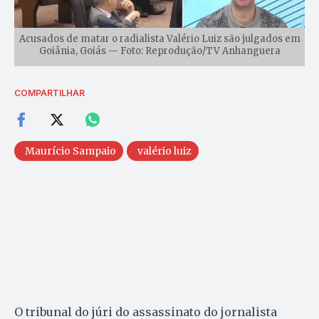
Acusados de matar o radialista Valério Luiz são julgados em
Goiânia, Goiás — Foto: Reprodução/TV Anhanguera
COMPARTILHAR
Maurício Sampaio
valério luiz
O tribunal do júri do assassinato do jornalista