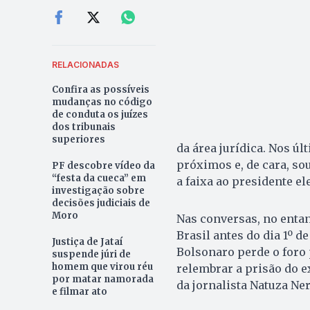
RELACIONADAS
Confira as possíveis
mudanças no código
de conduta os juízes
dos tribunais
superiores
da área jurídica. Nos ú
próximos e, de cara, so
PF descobre vídeo da
“festa da cueca” em
a faixa ao presidente el
investigação sobre
decisões judiciais de
Moro
Nas conversas, no entan
Brasil antes do dia 1º d
Justiça de Jataí
Bolsonaro perde o foro 
suspende júri de
homem que virou réu
relembrar a prisão do 
por matar namorada
da jornalista Natuza Ner
e filmar ato