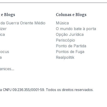
 e Blogs
Colunas e Blogs
 da Guerra Oriente Médio
Música
izer
O mundo bate à porta
ica
Opção Jurídica
Periscópio
Ponto de Partida
Pocus
Pontos de Fuga
a
Realpolitik
nices...
a CNPJ 09.236.355/0001-59. Todos os direitos reservados.