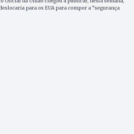
io Oficial da União chegou a publicar, nesta semana,
 deslocaria para os EUA para compor a “segurança