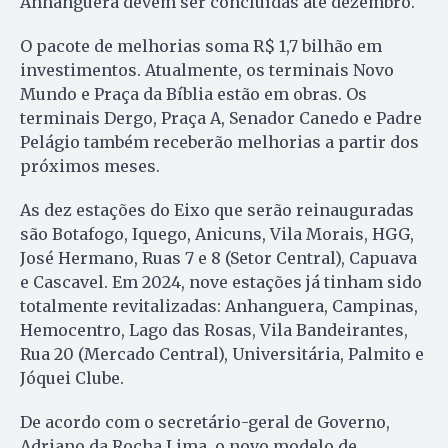
Anhanguera devem ser concluídas até dezembro.
O pacote de melhorias soma R$ 1,7 bilhão em
investimentos. Atualmente, os terminais Novo
Mundo e Praça da Bíblia estão em obras. Os
terminais Dergo, Praça A, Senador Canedo e Padre
Pelágio também receberão melhorias a partir dos
próximos meses.
As dez estações do Eixo que serão reinauguradas
são Botafogo, Iquego, Anicuns, Vila Morais, HGG,
José Hermano, Ruas 7 e 8 (Setor Central), Capuava
e Cascavel. Em 2024, nove estações já tinham sido
totalmente revitalizadas: Anhanguera, Campinas,
Hemocentro, Lago das Rosas, Vila Bandeirantes,
Rua 20 (Mercado Central), Universitária, Palmito e
Jóquei Clube.
De acordo com o secretário-geral de Governo,
Adriano da Rocha Lima, o novo modelo de