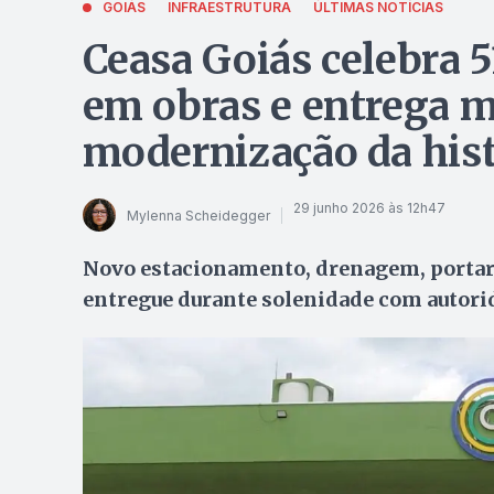
GOIÁS
INFRAESTRUTURA
ÚLTIMAS NOTÍCIAS
Ceasa Goiás celebra 
em obras e entrega m
modernização da hist
29 junho 2026 às 12h47
Mylenna Scheidegger
Novo estacionamento, drenagem, portari
entregue durante solenidade com autori