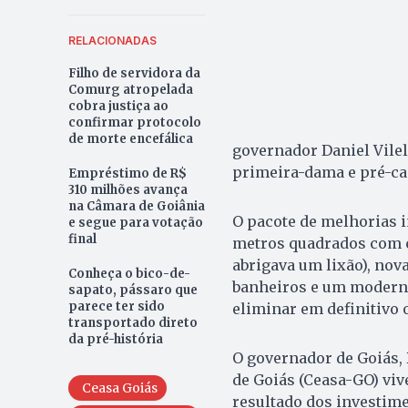
RELACIONADAS
Filho de servidora da
Comurg atropelada
cobra justiça ao
confirmar protocolo
de morte encefálica
governador Daniel Vilela
primeira-dama e pré-ca
Empréstimo de R$
310 milhões avança
na Câmara de Goiânia
O pacote de melhorias 
e segue para votação
final
metros quadrados com ca
abrigava um lixão), nov
Conheça o bico-de-
banheiros e um moderno
sapato, pássaro que
parece ter sido
eliminar em definitivo 
transportado direto
da pré-história
O governador de Goiás, 
de Goiás (Ceasa-GO) vi
Ceasa Goiás
resultado dos investime