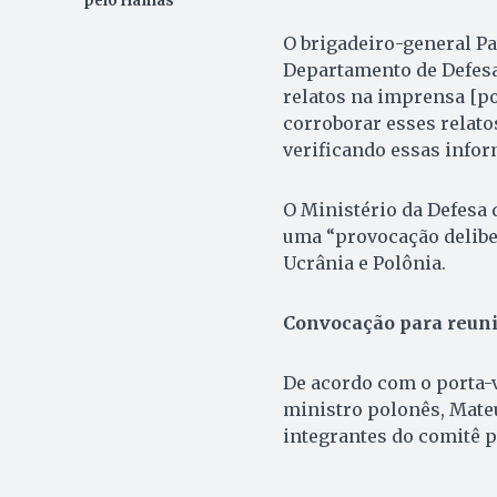
pelo Hamas
O brigadeiro-general Pa
Departamento de Defesa
relatos na imprensa [p
corroborar esses relat
verificando essas infor
O Ministério da Defesa 
uma “provocação deliber
Ucrânia e Polônia.
Convocação para reun
De acordo com o porta-v
ministro polonês, Mat
integrantes do comitê p