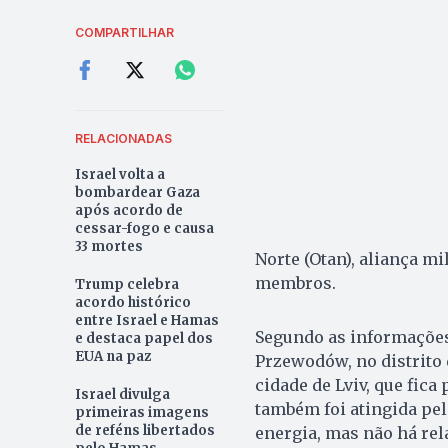
COMPARTILHAR
RELACIONADAS
Israel volta a
bombardear Gaza
após acordo de
cessar-fogo e causa
33 mortes
Norte (Otan), aliança m
membros.
Trump celebra
acordo histórico
entre Israel e Hamas
Segundo as informações 
e destaca papel dos
EUA na paz
Przewodów, no distrito 
cidade de Lviv, que fica
Israel divulga
também foi atingida pe
primeiras imagens
de reféns libertados
energia, mas não há rel