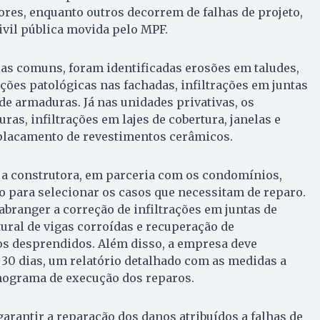
es, enquanto outros decorrem de falhas de projeto,
civil pública movida pelo MPF.
eas comuns, foram identificadas erosões em taludes,
ões patológicas nas fachadas, infiltrações em juntas
 de armaduras. Já nas unidades privativas, os
as, infiltrações em lajes de cobertura, janelas e
placamento de revestimentos cerâmicos.
 construtora, em parceria com os condomínios,
 para selecionar os casos que necessitam de reparo.
branger a correção de infiltrações em juntas de
tural de vigas corroídas e recuperação de
s desprendidos. Além disso, a empresa deve
 30 dias, um relatório detalhado com as medidas a
nograma de execução dos reparos.
rantir a reparação dos danos atribuídos a falhas de