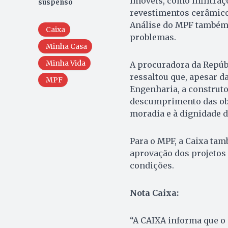
imóveis, como infiltraç
suspenso
revestimentos cerâmicos
Análise do MPF também 
Caixa
problemas.
Minha Casa
Minha Vida
A procuradora da Repúbl
ressaltou que, apesar d
MPF
Engenharia, a construt
descumprimento das obri
moradia e à dignidade 
Para o MPF, a Caixa tam
aprovação dos projetos 
condições.
Nota Caixa:
“A CAIXA informa que o 