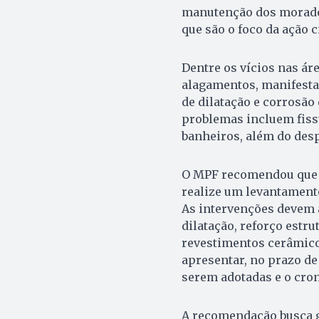
manutenção dos morador
que são o foco da ação 
Dentre os vícios nas ár
alagamentos, manifestaç
de dilatação e corrosão
problemas incluem fissur
banheiros, além do des
O MPF recomendou que a
realize um levantamento
As intervenções devem a
dilatação, reforço estru
revestimentos cerâmico
apresentar, no prazo de
serem adotadas e o cro
A recomendação busca ga