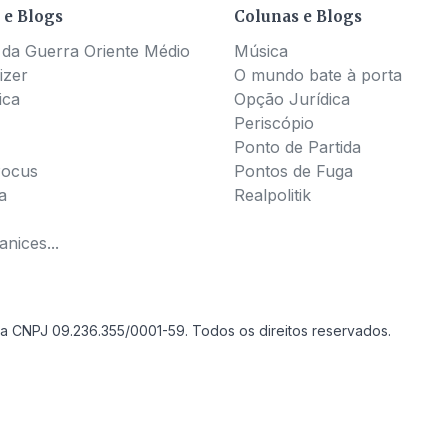
 e Blogs
Colunas e Blogs
 da Guerra Oriente Médio
Música
izer
O mundo bate à porta
ica
Opção Jurídica
Periscópio
Ponto de Partida
Pocus
Pontos de Fuga
a
Realpolitik
nices...
a CNPJ 09.236.355/0001-59. Todos os direitos reservados.