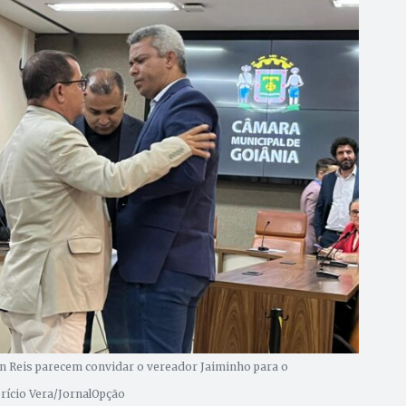
n Reis parecem convidar o vereador Jaiminho para o
brício Vera/JornalOpção