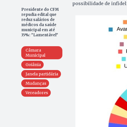
possibilidade de infidel
Presidente do CFM
repudia edital que
reduz salários de
médicos da saúde
municipal em até
35%: "Lamentável"
Câmara
Municipal
Goiânia
Janela partidária
Mudanças
Vereadores