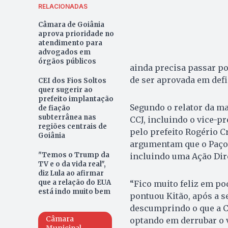
RELACIONADAS
Câmara de Goiânia
aprova prioridade no
atendimento para
advogados em
órgãos públicos
ainda precisa passar p
de ser aprovada em defi
CEI dos Fios Soltos
quer sugerir ao
prefeito implantação
Segundo o relator da ma
de fiação
subterrânea nas
CCJ, incluindo o vice-p
regiões centrais de
pelo prefeito Rogério Cr
Goiânia
argumentam que o Paço M
"Temos o Trump da
incluindo uma Ação Dire
TV e o da vida real",
diz Lula ao afirmar
que a relação do EUA
“Fico muito feliz em pod
está indo muito bem
pontuou Kitão, após a s
descumprindo o que a C
Câmara
optando em derrubar o v
Municipal