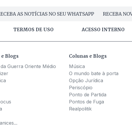
ECEBA AS NOTÍCIAS NO SEU WHATSAPP
RECEBA NOV
TERMOS DE USO
ACESSO INTERNO
 e Blogs
Colunas e Blogs
 da Guerra Oriente Médio
Música
izer
O mundo bate à porta
ica
Opção Jurídica
Periscópio
Ponto de Partida
Pocus
Pontos de Fuga
a
Realpolitik
nices...