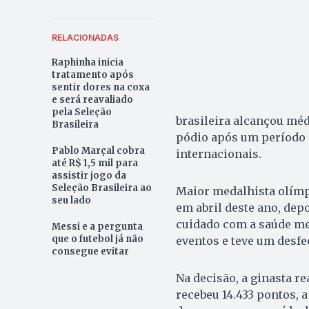
RELACIONADAS
Raphinha inicia
tratamento após
sentir dores na coxa
e será reavaliado
pela Seleção
brasileira alcançou médi
Brasileira
pódio após um período 
Pablo Marçal cobra
internacionais.
até R$ 1,5 mil para
assistir jogo da
Seleção Brasileira ao
Maior medalhista olímpi
seu lado
em abril deste ano, dep
cuidado com a saúde me
Messi e a pergunta
que o futebol já não
eventos e teve um desfec
consegue evitar
Na decisão, a ginasta re
recebeu 14.433 pontos, 