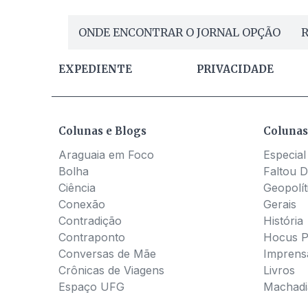
ONDE ENCONTRAR O JORNAL OPÇÃO
R
EXPEDIENTE
PRIVACIDADE
Colunas e Blogs
Colunas
Araguaia em Foco
Especial
Bolha
Faltou D
Ciência
Geopolít
Conexão
Gerais
Contradição
História
Contraponto
Hocus 
Conversas de Mãe
Imprens
Crônicas de Viagens
Livros
Espaço UFG
Machadia