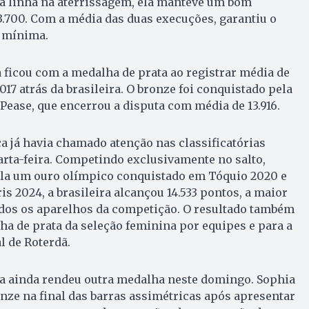
a linha na aterrissagem, ela manteve um bom
700. Com a média das duas execuções, garantiu o
 mínima.
ficou com a medalha de prata ao registrar média de
017 atrás da brasileira. O bronze foi conquistado pela
Pease, que encerrou a disputa com média de 13.916.
 já havia chamado atenção nas classificatórias
arta-feira. Competindo exclusivamente no salto,
la um ouro olímpico conquistado em Tóquio 2020 e
s 2024, a brasileira alcançou 14.533 pontos, a maior
odos os aparelhos da competição. O resultado também
ha de prata da seleção feminina por equipes e para a
l de Roterdã.
ra ainda rendeu outra medalha neste domingo. Sophia
nze na final das barras assimétricas após apresentar