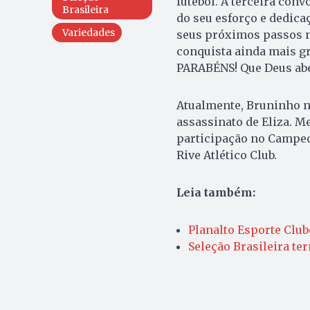
futebol. A terceira con
Brasileira
do seu esforço e dedica
Variedades
seus próximos passos n
conquista ainda mais gr
PARABÉNS! Que Deus abe
Atualmente, Bruninho n
assassinato de Eliza. M
participação no Campeo
Rive Atlético Club.
Leia também:
Planalto Esporte Clu
Seleção Brasileira te