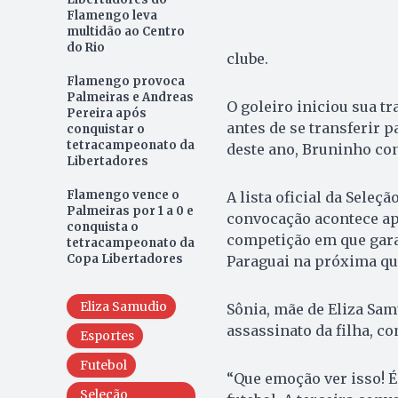
Flamengo leva
multidão ao Centro
do Rio
clube.
Flamengo provoca
Palmeiras e Andreas
O goleiro iniciou sua tr
Pereira após
antes de se transferir 
conquistar o
tetracampeonato da
deste ano, Bruninho co
Libertadores
Flamengo vence o
A lista oficial da Seleç
Palmeiras por 1 a 0 e
convocação acontece apó
conquista o
competição em que garan
tetracampeonato da
Copa Libertadores
Paraguai na próxima quin
Eliza Samudio
Sônia, mãe de Eliza Sam
assassinato da filha, 
Esportes
Futebol
“Que emoção ver isso! É
Seleção