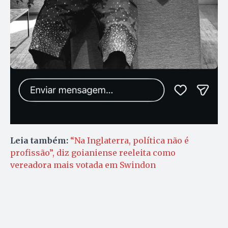
Leia também:
“Na Inglaterra, política não é
profissão”, diz goianiense reeleita como
vereadora mais votada em Swindon