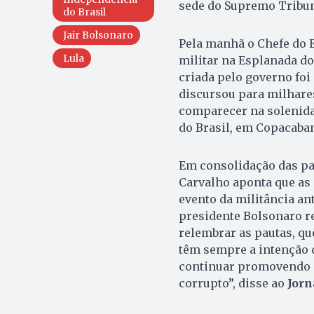
sede do Supremo Tribuna
do Brasil
Jair Bolsonaro
Pela manhã o Chefe do E
Lula
militar na Esplanada do
criada pelo governo foi
discursou para milhares
comparecer na solenid
do Brasil, em Copacaban
Em consolidação das pau
Carvalho aponta que as 
evento da militância an
presidente Bolsonaro re
relembrar as pautas, qu
têm sempre a intenção 
continuar promovendo 
corrupto”, disse ao
Jorn