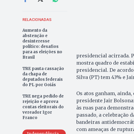
RELACIONADAS
Aumento da
abstenção e
desinteresse
político: desafios
para as eleições no
presidencial acirrada. 
Brasil
mostra quadro de estabi
TRE pauta cassação
presidencial. De acordo
da chapa de
Silva (PT) tem 43% e Jai
deputados federais
do PL por Goiás
Os atos ganham, ainda, 
TRE nega pedido de
presidente Jair Bolsona
rejeição e aprova
contas eleitorais do
às ruas para demonstraç
vereador Igor
passado, a celebração d
Franco
bandeiras antidemocráti
com ameaças de ruptura
Independência