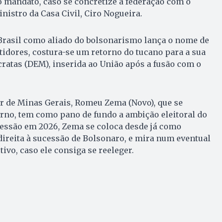
 mandato, caso se concretize a federação com o
nistro da Casa Civil, Ciro Nogueira.
 Brasil como aliado do bolsonarismo lança o nome de
tidores, costura-se um retorno do tucano para a sua
ratas (DEM), inserida ao União após a fusão com o
r de Minas Gerais, Romeu Zema (Novo), que se
rno, tem como pano de fundo a ambição eleitoral do
cessão em 2026, Zema se coloca desde já como
direita à sucessão de Bolsonaro, e mira num eventual
ivo, caso ele consiga se reeleger.