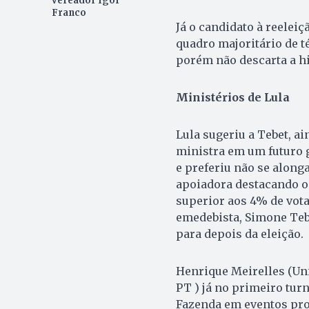
vereador Igor
Franco
Já o candidato à reelei
quadro majoritário de t
porém não descarta a hi
Ministérios de Lula
Lula sugeriu a Tebet, ai
ministra em um futuro g
e preferiu não se along
apoiadora destacando o 
superior aos 4% de vota
emedebista, Simone Tebe
para depois da eleição.
Henrique Meirelles (Uniã
PT ) já no primeiro tur
Fazenda em eventos pro