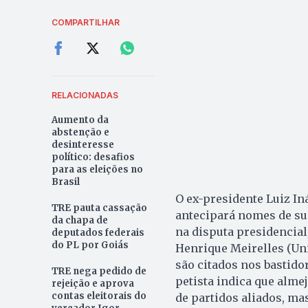
COMPARTILHAR
RELACIONADAS
Aumento da
abstenção e
desinteresse
político: desafios
para as eleições no
Brasil
O ex-presidente Luiz Iná
TRE pauta cassação
antecipará nomes de sua
da chapa de
na disputa presidencial
deputados federais
do PL por Goiás
Henrique Meirelles (Uniã
são citados nos bastidor
TRE nega pedido de
petista indica que alm
rejeição e aprova
contas eleitorais do
de partidos aliados, ma