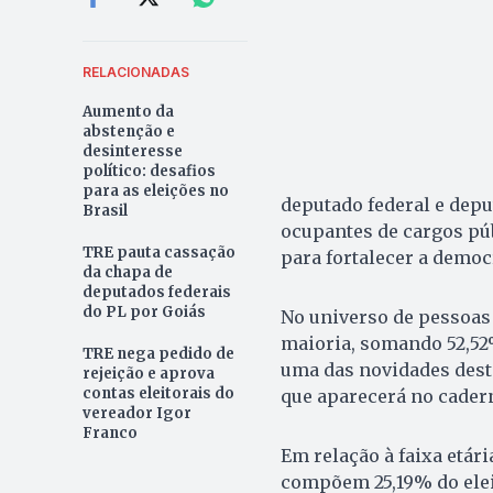
RELACIONADAS
Aumento da
abstenção e
desinteresse
político: desafios
para as eleições no
deputado federal e depu
Brasil
ocupantes de cargos pú
TRE pauta cassação
para fortalecer a democr
da chapa de
deputados federais
do PL por Goiás
No universo de pessoas
maioria, somando 52,52%
TRE nega pedido de
uma das novidades dest
rejeição e aprova
contas eleitorais do
que aparecerá no cadern
vereador Igor
Franco
Em relação à faixa etári
compõem 25,19% do eleit