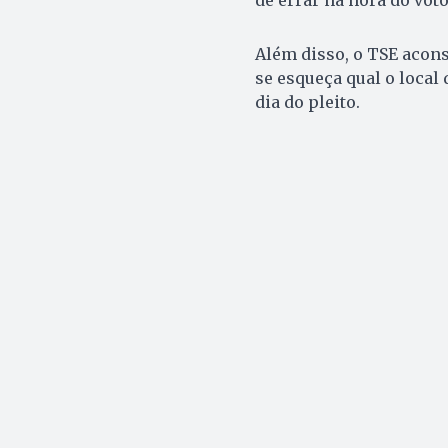
de errar na hora do voto
Além disso, o TSE aconse
se esqueça qual o local 
dia do pleito.