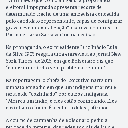
“Verifica-se que, como alegado, a propaganda
eleitoral impugnada apresenta recorte de
determinado trecho de uma entrevista concedida
pelo candidato representante, capaz de configurar
grave descontextualização”, escreveu o ministro
Paulo de Tarso Sanseverino na decisão.
Na propaganda, o ex-presidente Luiz Inácio Lula
da Silva (PT) resgata uma entrevista ao jornal New
York Times, de 2016, em que Bolsonaro diz que
“comeria um índio sem problema nenhum”.
Na reportagem, o chefe do Executivo narra um
suposto episódio em que um indígena morreu e
teria sido “cozinhado” por outros indígenas.
“Morreu um índio, e eles estão cozinhando. Eles
cozinham o índio. É a cultura deles”, afirmou.
A equipe de campanha de Bolsonaro pediu a
retirada do material das redes sociais de Lula e