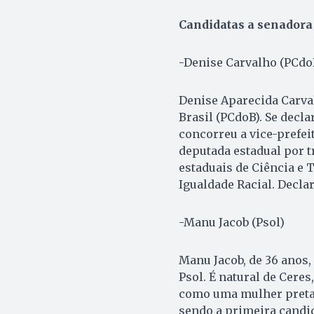
Candidatas a senadora
-Denise Carvalho (PCdo
Denise Aparecida Carval
Brasil (PCdoB). Se decla
concorreu a vice-prefeit
deputada estadual por tr
estaduais de Ciência e 
Igualdade Racial. Decla
-Manu Jacob (Psol)
Manu Jacob, de 36 anos,
Psol. É natural de Cere
como uma mulher preta. 
sendo a primeira candid