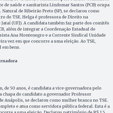
nte de saúde e sanitarista Lindomar Santos (PCB) ocupa
. Natural de Ribeirão Preto (SP), se declarou como
ro do TSE. Helga é professora de Direito na
 Jataí (UFJ). A candidata também faz parte dos comitês
CB, além de integrar a Coordenação Estadual do
sista Ana Montenegro e a Corrente Sindical Unidade
eira vez em que concorre a uma eleição. Ao TSE,
l em bens.
ernadora
 de 50 anos, é candidata a vice-governadora pelo
a chapa do candidato a governador Professor
 de Anápolis, se declarou como mulher branca no TSE.
pleto e atua como servidora pública federal. Esta é a
corre a uma eleição. Declarou patrimônio de R$ 1,5