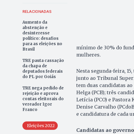
RELACIONADAS
Aumento da
abstenção e
desinteresse
político: desafios
para as eleições no
mínimo de 30% do fundo 
Brasil
mulheres.
TRE pauta cassação
da chapa de
Nesta segunda-feira, 15
deputados federais
do PL por Goiás
junto ao Tribunal Superi
tem duas candidatas ao 
TRE nega pedido de
Helga (PCB); três candi
rejeição e aprova
contas eleitorais do
Letícia (PCO) e Pastora
vereador Igor
Denise Carvalho (PCdoB)
Franco
e candidatura de cada u
Eleições 2022
Candidatas ao governo