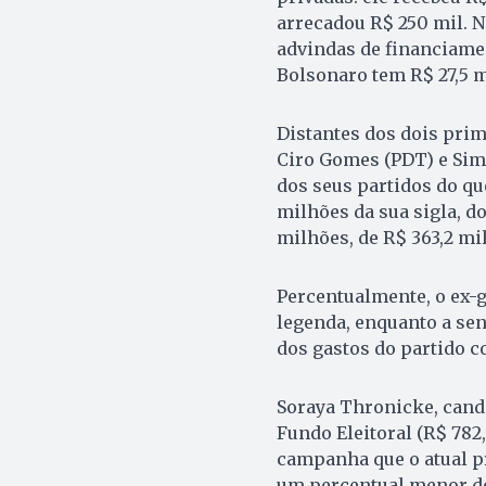
arrecadou R$ 250 mil. N
advindas de financiamen
Bolsonaro tem R$ 27,5 m
Distantes dos dois prim
Ciro Gomes (PDT) e Si
dos seus partidos do qu
milhões da sua sigla, d
milhões, de R$ 363,2 mi
Percentualmente, o ex-
legenda, enquanto a se
dos gastos do partido 
Soraya Thronicke, candi
Fundo Eleitoral (R$ 782
campanha que o atual pr
um percentual menor do