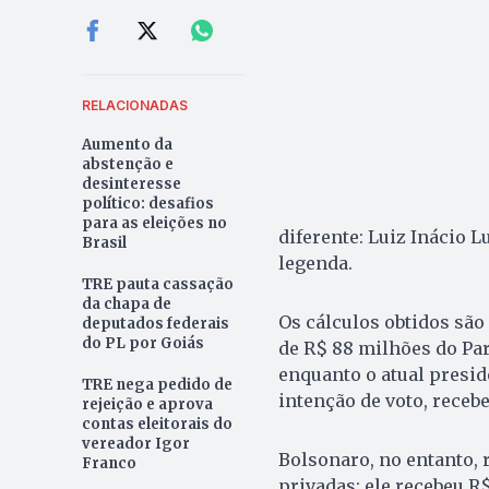
RELACIONADAS
Aumento da
abstenção e
desinteresse
político: desafios
para as eleições no
diferente: Luiz Inácio L
Brasil
legenda.
TRE pauta cassação
da chapa de
Os cálculos obtidos são 
deputados federais
do PL por Goiás
de R$ 88 milhões do Pa
enquanto o atual presid
TRE nega pedido de
intenção de voto, recebe
rejeição e aprova
contas eleitorais do
vereador Igor
Bolsonaro, no entanto, 
Franco
privadas: ele recebeu R