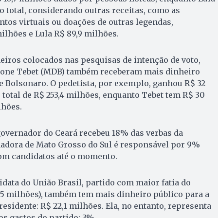
o total, considerando outras receitas, como as
tos virtuais ou doações de outras legendas,
ilhões e Lula R$ 89,9 milhões.
eiros colocados nas pesquisas de intenção de voto,
mone Tebet (MDB) também receberam mais dinheiro
e Bolsonaro. O pedetista, por exemplo, ganhou R$ 32
o total de R$ 253,4 milhões, enquanto Tebet tem R$ 30
lhões.
governador do Ceará recebeu 18% das verbas da
nadora de Mato Grosso do Sul é responsável por 9%
com candidatos até o momento.
data do União Brasil, partido com maior fatia do
,5 milhões), também tem mais dinheiro público para a
esidente: R$ 22,1 milhões. Ela, no entanto, representa
s gastos do partido: 3%.