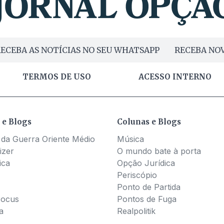
ECEBA AS NOTÍCIAS NO SEU WHATSAPP
RECEBA NOV
TERMOS DE USO
ACESSO INTERNO
 e Blogs
Colunas e Blogs
 da Guerra Oriente Médio
Música
izer
O mundo bate à porta
ica
Opção Jurídica
Periscópio
Ponto de Partida
Pocus
Pontos de Fuga
a
Realpolitik