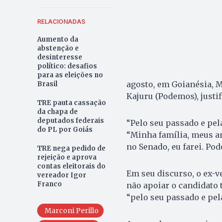
RELACIONADAS
Aumento da
abstenção e
desinteresse
político: desafios
para as eleições no
agosto, em Goianésia, M
Brasil
Kajuru (Podemos), justi
TRE pauta cassação
da chapa de
deputados federais
“Pelo seu passado e pela
do PL por Goiás
“Minha família, meus a
no Senado, eu farei. Po
TRE nega pedido de
rejeição e aprova
contas eleitorais do
Em seu discurso, o ex-ve
vereador Igor
Franco
não apoiar o candidato 
“pelo seu passado e pela
Marconi Perillo