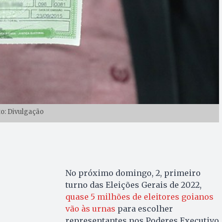
to: Divulgação
No próximo domingo, 2, primeiro
turno das Eleições Gerais de 2022,
quase 5 milhões de eleitores goianos
vão às urnas
para escolher
representantes nos Poderes Executivo