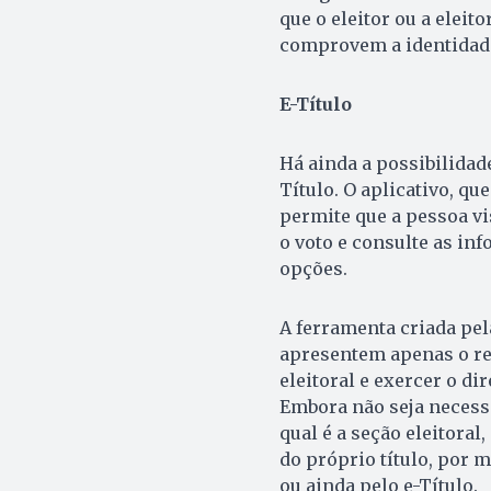
que o eleitor ou a elei
comprovem a identidade,
E-Título
Há ainda a possibilidade
Título. O aplicativo, qu
permite que a pessoa vi
o voto e consulte as inf
opções.
A ferramenta criada pel
apresentem apenas o res
eleitoral e exercer o dir
Embora não seja necessá
qual é a seção eleitora
do próprio título, por m
ou ainda pelo e-Título.