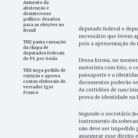
Aumento da
abstenção e
desinteresse
político: desafios
para as eleições no
deputado federal e deput
Brasil
necessário que levem ap
TRE pauta cassação
pois a apresentação do t
da chapa de
deputados federais
do PL por Goiás
Dessa forma, no momento
motorista com foto, o cer
TRE nega pedido de
passaporte e a identida
rejeição e aprova
contas eleitorais do
documentos poderão ser 
vereador Igor
As certidões de nascim
Franco
prova de identidade na h
Segundo o secretário Ju
instrumento da soberani
não deve ser impedido po
assegurar esse direito e