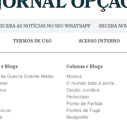
ECEBA AS NOTÍCIAS NO SEU WHATSAPP
RECEBA NOV
TERMOS DE USO
ACESSO INTERNO
 e Blogs
Colunas e Blogs
 da Guerra Oriente Médio
Música
izer
O mundo bate à porta
ica
Opção Jurídica
Periscópio
Ponto de Partida
Pocus
Pontos de Fuga
a
Realpolitik