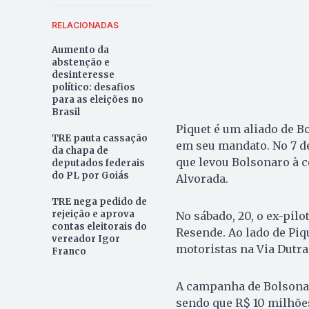
RELACIONADAS
Aumento da
abstenção e
desinteresse
político: desafios
para as eleições no
Brasil
Piquet é um aliado de B
TRE pauta cassação
em seu mandato. No 7 de
da chapa de
que levou Bolsonaro à c
deputados federais
do PL por Goiás
Alvorada.
TRE nega pedido de
rejeição e aprova
No sábado, 20, o ex-pil
contas eleitorais do
Resende. Ao lado de Pi
vereador Igor
motoristas na Via Dutra
Franco
A campanha de Bolsonar
sendo que R$ 10 milhões