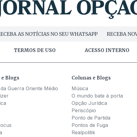
ECEBA AS NOTÍCIAS NO SEU WHATSAPP
RECEBA NOV
TERMOS DE USO
ACESSO INTERNO
 e Blogs
Colunas e Blogs
 da Guerra Oriente Médio
Música
izer
O mundo bate à porta
ica
Opção Jurídica
Periscópio
Ponto de Partida
Pocus
Pontos de Fuga
a
Realpolitik