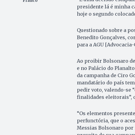
Franco
presidente lá é minha ca
hoje o segundo colocado
Questionado sobre a pos
Benedito Gonçalves, co
para a AGU [Advocacia-G
Ao proibir Bolsonaro de
e no Palácio do Planalt
da campanha de Ciro Go
mandatário do país tem 
pedir voto, valendo-se 
finalidades eleitorais”, 
“Os elementos presentes
perfunctória, que o aces
Messias Bolsonaro por f
proveito de sua campanh