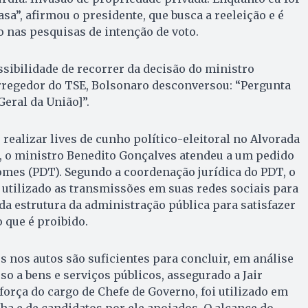
sa”, afirmou o presidente, que busca a reeleição e é
 nas pesquisas de intenção de voto.
sibilidade de recorrer da decisão do ministro
rregedor do TSE, Bolsonaro desconversou: “Pergunta
eral da União]”.
 realizar lives de cunho político-eleitoral no Alvorada
o, o ministro Benedito Gonçalves atendeu a um pedido
mes (PDT). Segundo a coordenação jurídica do PDT, o
utilizado as transmissões em suas redes sociais para
“da estrutura da administração pública para satisfazer
o que é proibido.
 nos autos são suficientes para concluir, em análise
so a bens e serviços públicos, assegurado a Jair
orça do cargo de Chefe de Governo, foi utilizado em
a e de candidatos por ele apoiados. O alcance do