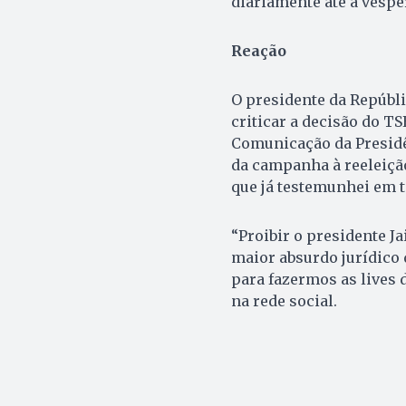
diariamente até a vésper
Reação
O presidente da Repúbli
criticar a decisão do TS
Comunicação da Presidê
da campanha à reeleição
que já testemunhei em t
“Proibir o presidente Ja
maior absurdo jurídico 
para fazermos as lives
na rede social.