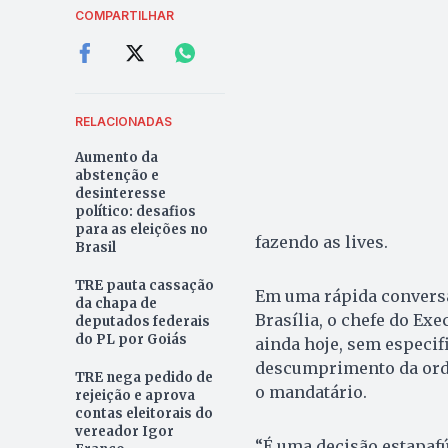
COMPARTILHAR
RELACIONADAS
Aumento da
abstenção e
desinteresse
político: desafios
para as eleições no
fazendo as lives.
Brasil
TRE pauta cassação
Em uma rápida conversa
da chapa de
Brasília, o chefe do Exe
deputados federais
do PL por Goiás
ainda hoje, sem especif
descumprimento da orde
TRE nega pedido de
o mandatário.
rejeição e aprova
contas eleitorais do
vereador Igor
“É uma decisão estapafú