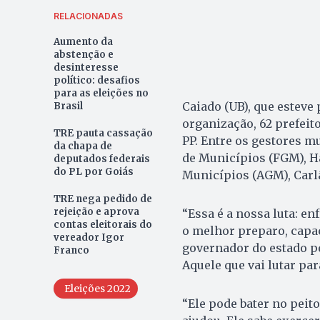
RELACIONADAS
Aumento da
abstenção e
desinteresse
político: desafios
para as eleições no
Caiado (UB), que esteve
Brasil
organização, 62 prefeit
TRE pauta cassação
PP. Entre os gestores m
da chapa de
de Municípios (FGM), Ha
deputados federais
do PL por Goiás
Municípios (AGM), Carlã
TRE nega pedido de
rejeição e aprova
“Essa é a nossa luta: en
contas eleitorais do
o melhor preparo, capac
vereador Igor
governador do estado po
Franco
Aquele que vai lutar par
Eleições 2022
“Ele pode bater no peito 