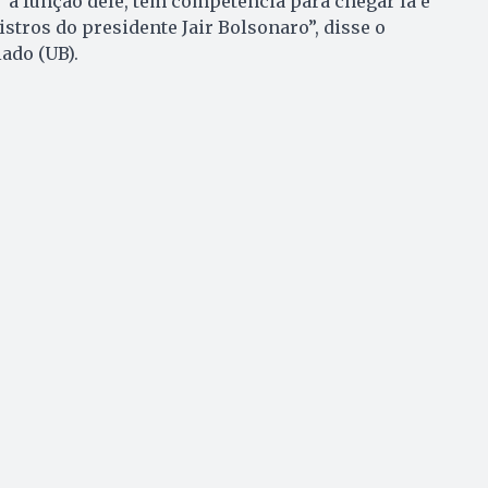
r a função dele, tem competência para chegar lá e
stros do presidente Jair Bolsonaro”, disse o
ado (UB).