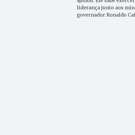
ajudou. Ele sabe exerce
liderança junto aos mini
governador Ronaldo Cai