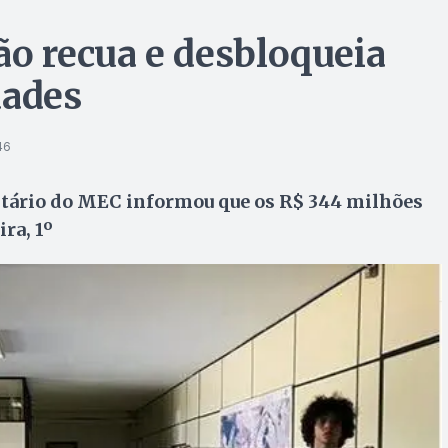
ão recua e desbloqueia
dades
46
tário do MEC informou que os R$ 344 milhões
ra, 1º