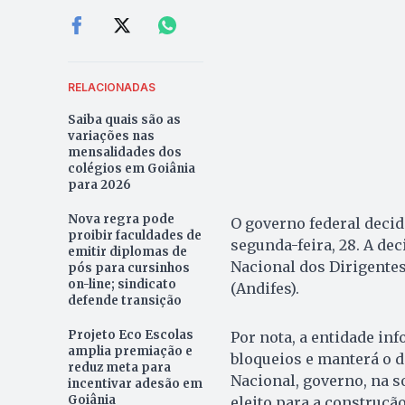
RELACIONADAS
Saiba quais são as
variações nas
mensalidades dos
colégios em Goiânia
para 2026
Nova regra pode
O governo federal decid
proibir faculdades de
segunda-feira, 28. A dec
emitir diplomas de
Nacional dos Dirigentes
pós para cursinhos
on-line; sindicato
(Andifes).
defende transição
Projeto Eco Escolas
Por nota, a entidade in
amplia premiação e
bloqueios e manterá o 
reduz meta para
Nacional, governo, na s
incentivar adesão em
Goiânia
eleito para a construçã