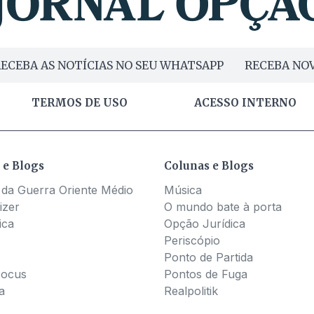
ECEBA AS NOTÍCIAS NO SEU WHATSAPP
RECEBA NOV
TERMOS DE USO
ACESSO INTERNO
 e Blogs
Colunas e Blogs
 da Guerra Oriente Médio
Música
izer
O mundo bate à porta
ica
Opção Jurídica
Periscópio
Ponto de Partida
Pocus
Pontos de Fuga
a
Realpolitik