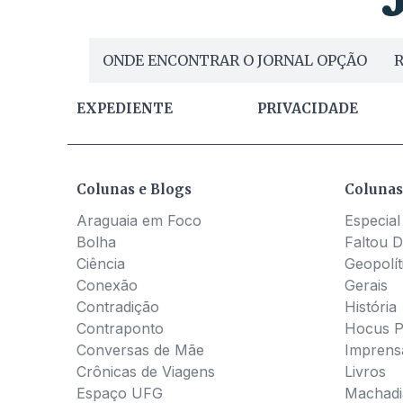
ONDE ENCONTRAR O JORNAL OPÇÃO
R
EXPEDIENTE
PRIVACIDADE
Colunas e Blogs
Colunas
Araguaia em Foco
Especial
Bolha
Faltou D
Ciência
Geopolít
Conexão
Gerais
Contradição
História
Contraponto
Hocus 
Conversas de Mãe
Imprens
Crônicas de Viagens
Livros
Espaço UFG
Machadia