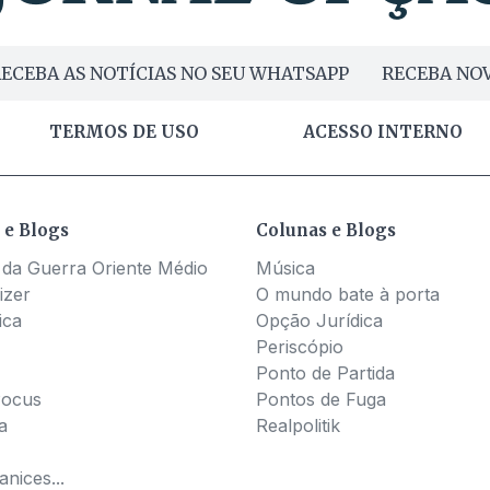
ECEBA AS NOTÍCIAS NO SEU WHATSAPP
RECEBA NOV
TERMOS DE USO
ACESSO INTERNO
 e Blogs
Colunas e Blogs
 da Guerra Oriente Médio
Música
izer
O mundo bate à porta
ica
Opção Jurídica
Periscópio
Ponto de Partida
Pocus
Pontos de Fuga
a
Realpolitik
nices...