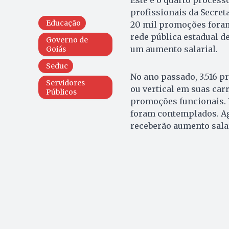
profissionais da Secret
Educação
20 mil promoções foram
rede pública estadual de
Governo de
um aumento salarial.
Goiás
Seduc
No ano passado, 3.516 p
Servidores
ou vertical em suas car
Públicos
promoções funcionais. 
foram contemplados. Ag
receberão aumento sala