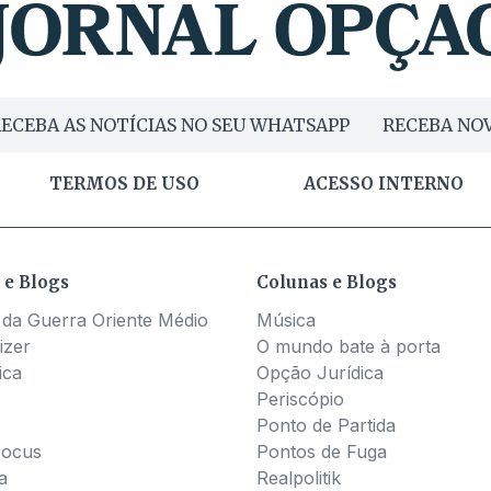
ECEBA AS NOTÍCIAS NO SEU WHATSAPP
RECEBA NOV
TERMOS DE USO
ACESSO INTERNO
 e Blogs
Colunas e Blogs
 da Guerra Oriente Médio
Música
izer
O mundo bate à porta
ica
Opção Jurídica
Periscópio
Ponto de Partida
Pocus
Pontos de Fuga
a
Realpolitik