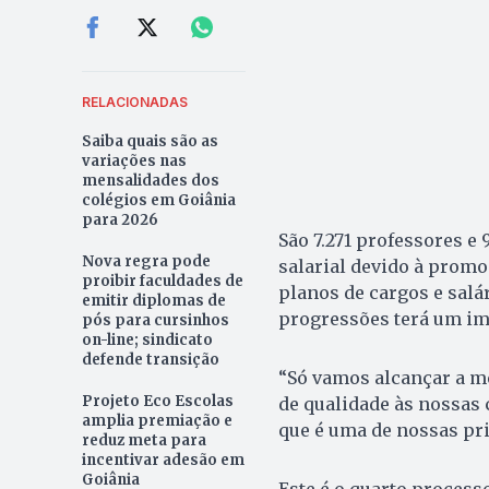
RELACIONADAS
Saiba quais são as
variações nas
mensalidades dos
colégios em Goiânia
para 2026
São 7.271 professores e
Nova regra pode
salarial devido à promo
proibir faculdades de
planos de cargos e salá
emitir diplomas de
progressões terá um im
pós para cursinhos
on-line; sindicato
defende transição
“Só vamos alcançar a m
Projeto Eco Escolas
de qualidade às nossas 
amplia premiação e
que é uma de nossas pri
reduz meta para
incentivar adesão em
Goiânia
Este é o quarto proces