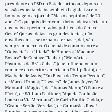
presidente do PSD no Estado, brincou, depois da
sessão especial da Assembleia Legislativa em
homenagem ao jornal: “Mas o corpinho é de 20
anos”. O que quis dizer com a brincadeira séria um
dos mais experimentados políticos do Centro-
Oeste? Que as ideias, as grandes ideias, não
envelhecem — se tornam eternas e, daí, são
sempre modernas. O que há de comum entre a
“Odisseia” e a “Ilíada”, de Homero; “Madame
Bovary”, de Gustave Flaubert; “Memórias
Póstumas de Brás Cubas” (que influenciou um
romance do escritor americano Philip Roth), de
Machado de Assis; “Em Busca do Tempo Perdido”,
de Marcel Proust; “Ulysses”, de James Joyce; “A
Montanha Mágica”, de Thomas Mann; “O Som e a
Fúria”, de William Faulkner; “Aquela Confusão
Louca na Via Merulana”, de Carlo Emilio Gadda, e
“Grande Sertão: Veredas”, de Guimarães Rosa?
Simples: parecem, todos, terem sido escritos