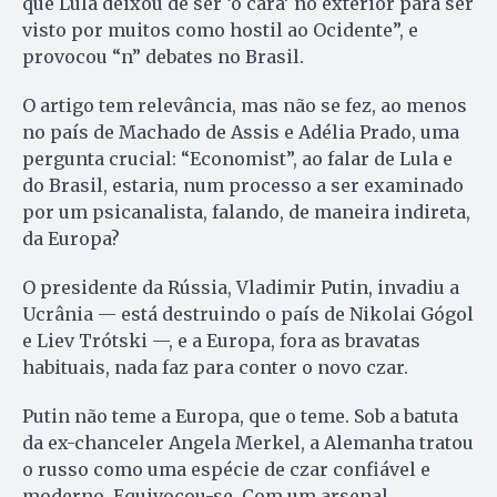
que Lula deixou de ser ‘o cara’ no exterior para ser
visto por muitos como hostil ao Ocidente”, e
provocou “n” debates no Brasil.
O artigo tem relevância, mas não se fez, ao menos
no país de Machado de Assis e Adélia Prado, uma
pergunta crucial: “Economist”, ao falar de Lula e
do Brasil, estaria, num processo a ser examinado
por um psicanalista, falando, de maneira indireta,
da Europa?
O presidente da Rússia, Vladimir Putin, invadiu a
Ucrânia — está destruindo o país de Nikolai Gógol
e Liev Trótski —, e a Europa, fora as bravatas
habituais, nada faz para conter o novo czar.
Putin não teme a Europa, que o teme. Sob a batuta
da ex-chanceler Angela Merkel, a Alemanha tratou
o russo como uma espécie de czar confiável e
moderno. Equivocou-se. Com um arsenal