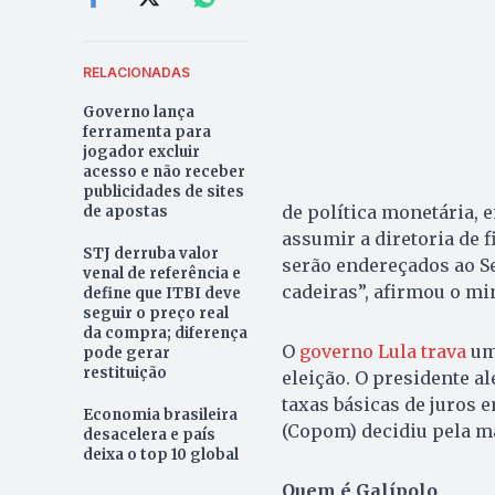
RELACIONADAS
Governo lança
ferramenta para
jogador excluir
acesso e não receber
publicidades de sites
de política monetária, 
de apostas
assumir a diretoria de f
STJ derruba valor
serão endereçados ao Se
venal de referência e
cadeiras”, afirmou o mi
define que ITBI deve
seguir o preço real
da compra; diferença
O
governo Lula trava
uma
pode gerar
restituição
eleição. O presidente a
taxas básicas de juros 
Economia brasileira
(Copom) decidiu pela m
desacelera e país
deixa o top 10 global
Quem é Galípolo