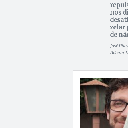
repul
nos d
desat
zelar
de nã
José Ubir
Ademir L