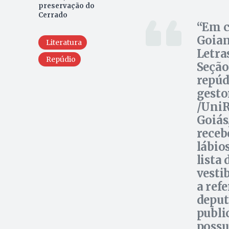
preservação do
Cerrado
Em c
Goian
Literatura
Letra
Repúdio
Seção
repúd
gesto
/UniR
Goiás
receb
lábio
lista 
vesti
a ref
deput
publi
possu