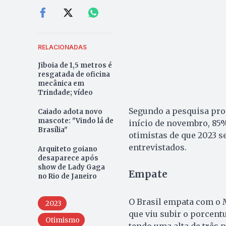
RELACIONADAS
Jiboia de 1,5 metros é
resgatada de oficina
mecânica em
Trindade; vídeo
Segundo a pesquisa prom
Caiado adota novo
mascote: "Vindo lá de
início de novembro, 85%
Brasília"
otimistas de que 2023 s
entrevistados.
Arquiteto goiano
desaparece após
show de Lady Gaga
Empate
no Rio de Janeiro
O Brasil empata com o M
2023
que viu subir o porcent
Otimismo
tendo uma alta de três p