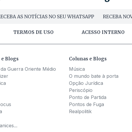
ECEBA AS NOTÍCIAS NO SEU WHATSAPP
RECEBA NOV
TERMOS DE USO
ACESSO INTERNO
 e Blogs
Colunas e Blogs
 da Guerra Oriente Médio
Música
izer
O mundo bate à porta
ica
Opção Jurídica
Periscópio
Ponto de Partida
Pocus
Pontos de Fuga
a
Realpolitik
nices...