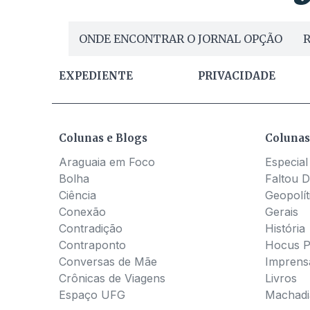
ONDE ENCONTRAR O JORNAL OPÇÃO
R
EXPEDIENTE
PRIVACIDADE
Colunas e Blogs
Colunas
Araguaia em Foco
Especial
Bolha
Faltou D
Ciência
Geopolít
Conexão
Gerais
Contradição
História
Contraponto
Hocus 
Conversas de Mãe
Imprens
Crônicas de Viagens
Livros
Espaço UFG
Machadia