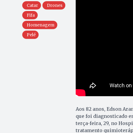
Catar
Drones
Fifa
Homenagem
Pelé
Aos 82 anos, Edson Ara
que foi diagnosticado e
terça-feira, 29, no Hosp
tratamento quimioterápi