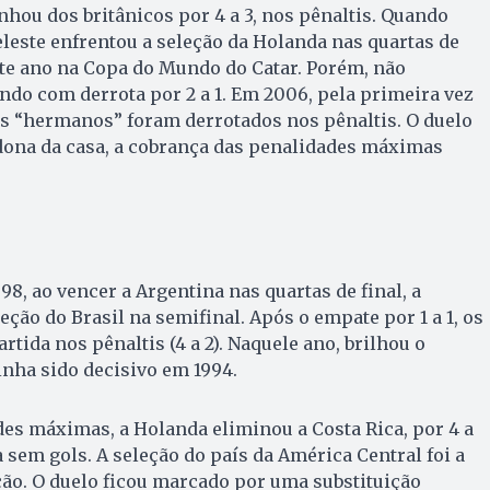
nhou dos britânicos por 4 a 3, nos pênaltis. Quando
celeste enfrentou a seleção da Holanda nas quartas de
ste ano na Copa do Mundo do Catar. Porém, não
ndo com derrota por 2 a 1. Em 2006, pela primeira vez
os “hermanos” foram derrotados nos pênaltis. O duelo
 dona da casa, a cobrança das penalidades máximas
8, ao vencer a Argentina nas quartas de final, a
ção do Brasil na semifinal. Após o empate por 1 a 1, os
tida nos pênaltis (4 a 2). Naquele ano, brilhou o
tinha sido decisivo em 1994.
des máximas, a Holanda eliminou a Costa Rica, por 4 a
 sem gols. A seleção do país da América Central foi a
ão. O duelo ficou marcado por uma substituição