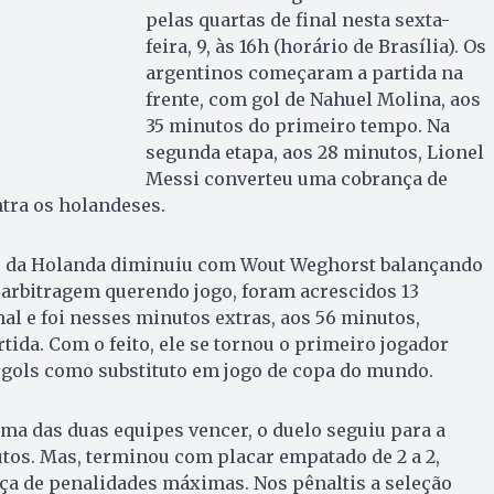
pelas quartas de final nesta sexta-
feira, 9, às 16h (horário de Brasília). Os
argentinos começaram a partida na
frente, com gol de Nahuel Molina, aos
35 minutos do primeiro tempo. Na
segunda etapa, aos 28 minutos, Lionel
Messi converteu uma cobrança de
ntra os holandeses.
ão da Holanda diminuiu com Wout Weghorst balançando
 arbitragem querendo jogo, foram acrescidos 13
l e foi nesses minutos extras, aos 56 minutos,
ida. Com o feito, ele se tornou o primeiro jogador
 gols como substituto em jogo de copa do mundo.
a das duas equipes vencer, o duelo seguiu para a
tos. Mas, terminou com placar empatado de 2 a 2,
ça de penalidades máximas. Nos pênaltis a seleção