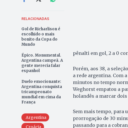
RELACIONADAS
Gol de Richarlison é
escolhido o mais
bonito da Copa do
Mundo
pênalti em gol, 2 a 0 co
Épico. Monumental.
Argentina campeã. A
gente merecia falar
Porém, aos 38, a seleç
espanhol
a rede argentina. Com a
Duelo emocionante:
minutos no tempo norma
Argentina conquista
Weghorst empatou a part
tricampeonato
holandês a marcar dois
mundial em cima da
França
Sem mais tempo, para um
Argentina
prorrogação de 30 minu
passando para a cobran
Croácia