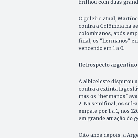
brilhou com duas grande
O goleiro atual, Martín
contra a Colômbia na se
colombianos, após empate
final, os “hermanos” en
vencendo em 1 a 0.
Retrospecto argentino
A albiceleste disputou 
contra a extinta Iugosl
mas os “hermanos” avan
2. Na semifinal, os sul
empate por 1 a 1, nos 12
em grande atuação do g
Oito anos depois, a Arge