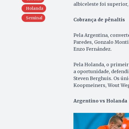
albiceleste foi superior
Holanda
Seminal
Cobrança de pênaltis
Pela Argentina, convert
Paredes, Gonzalo Montie
Enzo Fernández.
Pela Holanda, o primeir
a oportunidade, defendi
Steven Berghuis. Os ún
Koopmeiners, Wout Wegh
Argentino vs Holanda