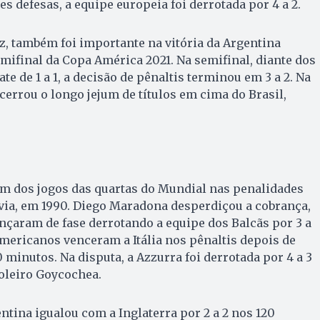
s defesas, a equipe europeia foi derrotada por 4 a 2.
ez, também foi importante na vitória da Argentina
mifinal da Copa América 2021. Na semifinal, diante dos
 de 1 a 1, a decisão de pênaltis terminou em 3 a 2. Na
cerrou o longo jejum de títulos em cima do Brasil,
um dos jogos das quartas do Mundial nas penalidades
ávia, em 1990. Diego Maradona desperdiçou a cobrança,
çaram de fase derrotando a equipe dos Balcãs por 3 a
-americanos venceram a Itália nos pênaltis depois de
0 minutos. Na disputa, a Azzurra foi derrotada por 4 a 3
oleiro Goycochea.
ntina igualou com a Inglaterra por 2 a 2 nos 120