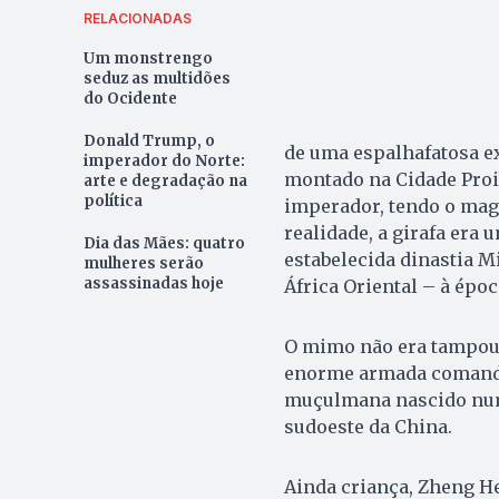
RELACIONADAS
Um monstrengo
seduz as multidões
do Ocidente
Donald Trump, o
de uma espalhafatosa e
imperador do Norte:
montado na Cidade Proi
arte e degradação na
política
imperador, tendo o mag
realidade, a girafa era
Dia das Mães: quatro
estabelecida dinastia M
mulheres serão
assassinadas hoje
África Oriental – à époc
O mimo não era tampouc
enorme armada comanda
muçulmana nascido numa
sudoeste da China.
Ainda criança, Zheng He