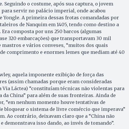
. Seguindo o costume, após sua captura, o jovem
o para servir no palácio imperial, onde acabou
e Yongle. A primeira dessas frotas comandadas por
taleiros de Nanquim em 1405, tendo como destino a
al. Era composta por uns 250 barcos (algumas
uase 320 embarcações) que transportavam 30 mil
 mastros e vários conveses, “muitos dos quais
 de comprimento e enormes lemes que mediam até 40
wley, aquela imponente exibição de força das
ares (assim chamadas porque eram consideradas
a Via Láctea) “constituíam técnicas não violentas para
a da China” para além de suas fronteiras. Ainda de
or, “em nenhum momento houve tentativas de
e bloquear o sistema de livre comércio que imperava”
m. Ao contrário, deixavam claro que a “China não
 e demonstrava isso dando, ao invés de tomando”.