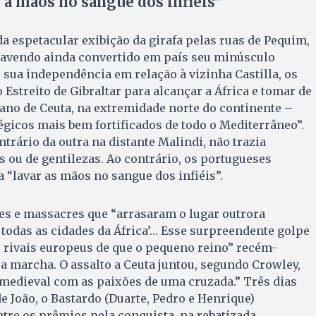
 a mãos no sangue dos infiéis”
 espetacular exibição da girafa pelas ruas de Pequim,
 havendo ainda convertido em país seu minúsculo
o sua independência em relação à vizinha Castilla, os
Estreito de Gibraltar para alcançar a África e tomar de
ano de Ceuta, na extremidade norte do continente –
égicos mais bem fortificados de todo o Mediterrâneo”.
trário da outra na distante Malindi, não trazia
s ou de gentilezas. Ao contrário, os portugueses
“lavar as mãos no sangue dos infiéis”.
es e massacres que “arrasaram o lugar outrora
e todas as cidades da África’… Esse surpreendente golpe
os rivais europeus de que o pequeno reino” recém-
ua marcha. O assalto a Ceuta juntou, segundo Crowley,
a medieval com as paixões de uma cruzada.” Três dias
de João, o Bastardo (Duarte, Pedro e Henrique)
tre os prêmios pela conquista, na rebatizada