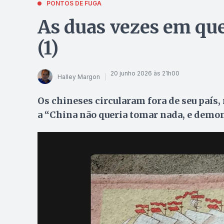
PONTOS DE FUGA
As duas vezes em que
(1)
20 junho 2026 às 21h00
Halley Margon
Os chineses circularam fora de seu país
a “China não queria tomar nada, e demo