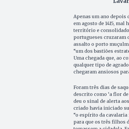
“Lavar
Apenas um ano depois da
em agosto de 1415, mal
território e consolidad
portugueses cruzaram o 
assalto o porto muçulm
“um dos bastiões estrat
Uma chegada que, ao con
qualquer tipo de agrado
chegaram ansiosos para 
Foram três dias de saqu
descrito como ‘a flor d
deu o sinal de alerta a
criado havia iniciado s
“o espírito da cavalari
para que os três filhos 
tomassem a cidadela. En