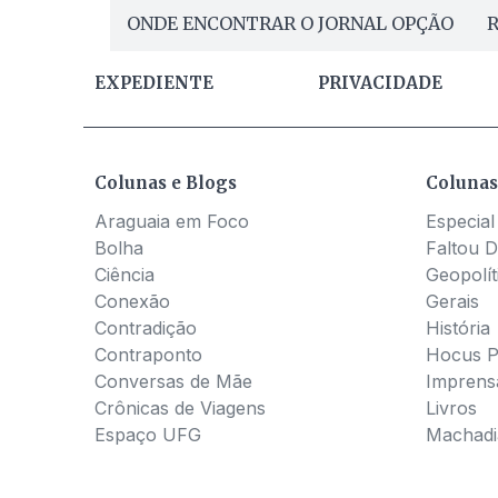
ONDE ENCONTRAR O JORNAL OPÇÃO
R
EXPEDIENTE
PRIVACIDADE
Colunas e Blogs
Colunas
Araguaia em Foco
Especial
Bolha
Faltou D
Ciência
Geopolít
Conexão
Gerais
Contradição
História
Contraponto
Hocus 
Conversas de Mãe
Imprens
Crônicas de Viagens
Livros
Espaço UFG
Machadia