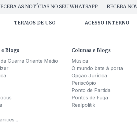
ECEBA AS NOTÍCIAS NO SEU WHATSAPP
RECEBA NOV
TERMOS DE USO
ACESSO INTERNO
 e Blogs
Colunas e Blogs
 da Guerra Oriente Médio
Música
izer
O mundo bate à porta
ica
Opção Jurídica
Periscópio
Ponto de Partida
Pocus
Pontos de Fuga
a
Realpolitik
nices...