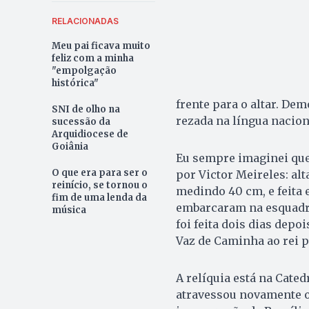
RELACIONADAS
Meu pai ficava muito
feliz com a minha
"empolgação
histórica"
frente para o altar. De
SNI de olho na
rezada na língua nacion
sucessão da
Arquidiocese de
Goiânia
Eu sempre imaginei que 
O que era para ser o
por Victor Meireles: alt
reinício, se tornou o
medindo 40 cm, e feita
fim de uma lenda da
embarcaram na esquadra
música
foi feita dois dias depo
Vaz de Caminha ao rei 
A relíquia está na Catedr
atravessou novamente o 