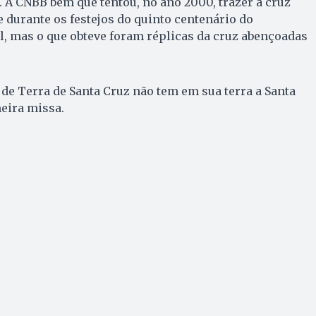
. A CNBB bem que tentou, no ano 2000, trazer a cruz
 durante os festejos do quinto centenário do
, mas o que obteve foram réplicas da cruz abençoadas
de Terra de Santa Cruz não tem em sua terra a Santa
eira missa.