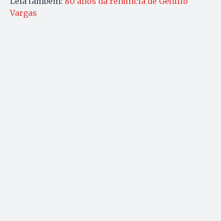
Leia também:
80 anos da renúncia de Getúlio
Vargas