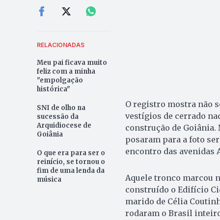
RELACIONADAS
Meu pai ficava muito
feliz com a minha
"empolgação
histórica"
O registro mostra não 
SNI de olho na
vestígios de cerrado na
sucessão da
Arquidiocese de
construção de Goiânia.
Goiânia
posaram para a foto se
encontro das avenidas 
O que era para ser o
reinício, se tornou o
fim de uma lenda da
Aquele tronco marcou nã
música
construído o Edifício Ci
marido de Célia Coutinh
rodaram o Brasil inteiro