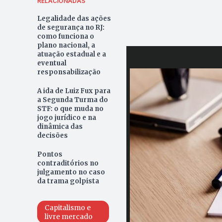
RELACIONADAS
Legalidade das ações
de segurança no RJ:
como funciona o
plano nacional, a
atuação estadual e a
eventual
responsabilização
A ida de Luiz Fux para
a Segunda Turma do
STF: o que muda no
jogo jurídico e na
dinâmica das
decisões
Pontos
contraditórios no
julgamento no caso
da trama golpista
Capitalismo e
livre mercado