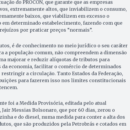
 atuação do PROCON, que garante que as empresas
vos, extremamente altos, que inviabilizem o consumo,
emamente baixos, que viabilizem em excesso o
 em determinado estabelecimento, fazendo com que
ejuízos por praticar preços “normais”.
butos, é de conhecimento no meio jurídico o seu caráter
para a população comum, não compreendem a dimensão
ma majorar e reduzir alíquotas de tributos para
s da economia, facilitar o comércio de determinados
restringir a circulação. Tanto Estados da Federação,
buições para fazerem isso nos limites constitucionais
rtencem.
e foi a Medida Provisória, editada pelo atual
, Jair Messias Bolsonaro, que por 60 dias, zerou o
zinha e do diesel, numa medida para conter a alta dos
utos, que são produzidos pela Petrobrás e cotados em