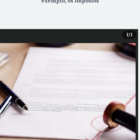
exemplo, os impostos
1
/1