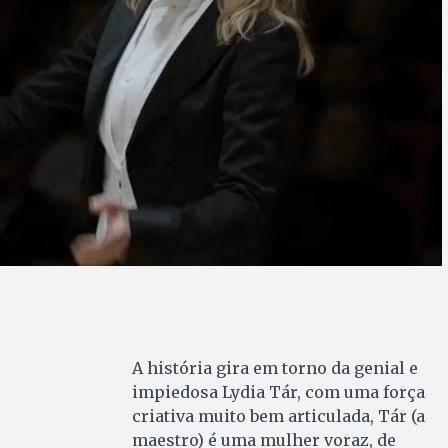
A história gira em torno da genial e
impiedosa Lydia Tár, com uma força
criativa muito bem articulada, Tár (a
maestro) é uma mulher voraz, de