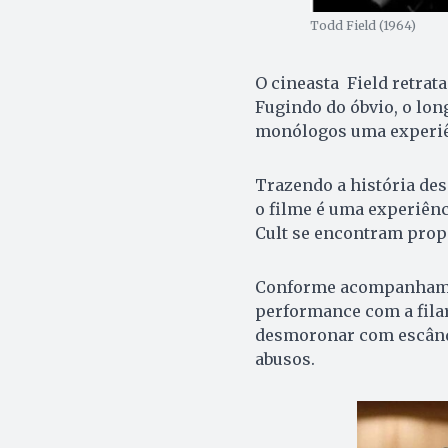
Todd Field (1964)
O cineasta Field retrata
Fugindo do óbvio, o lon
monólogos uma experiê
Trazendo a história des
o filme é uma experiênc
Cult se encontram propo
Conforme acompanhamos 
performance com a fila
desmoronar com escând
abusos.