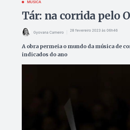
MÚSICA
Tár: na corrida pelo 
28 fevereiro 2023 às 06h46
Gyovana Carneiro
A obra permeia o mundo da música de con
indicados do ano