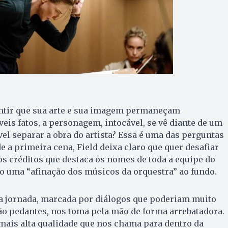
antir que sua arte e sua imagem permaneçam
veis fatos, a personagem, intocável, se vê diante de um
vel separar a obra do artista? Essa é uma das perguntas
e a primeira cena, Field deixa claro que quer desafiar
os créditos que destaca os nomes de toda a equipe do
ndo uma “afinação dos músicos da orquestra” ao fundo.
da jornada, marcada por diálogos que poderiam muito
ão pedantes, nos toma pela mão de forma arrebatadora.
mais alta qualidade que nos chama para dentro da