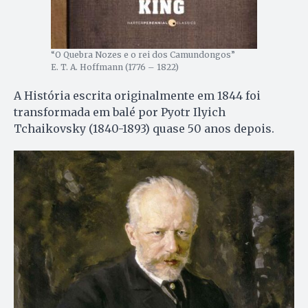
“O Quebra Nozes e o rei dos Camundongos”
E. T. A. Hoffmann (1776 – 1822)
A História escrita originalmente em 1844 foi
transformada em balé por Pyotr Ilyich
Tchaikovsky (1840-1893) quase 50 anos depois.