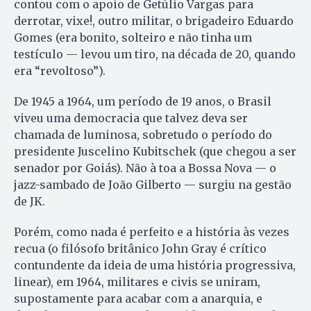
contou com o apoio de Getúlio Vargas para
derrotar, vixe!, outro militar, o brigadeiro Eduardo
Gomes (era bonito, solteiro e não tinha um
testículo — levou um tiro, na década de 20, quando
era “revoltoso”).
De 1945 a 1964, um período de 19 anos, o Brasil
viveu uma democracia que talvez deva ser
chamada de luminosa, sobretudo o período do
presidente Juscelino Kubitschek (que chegou a ser
senador por Goiás). Não à toa a Bossa Nova — o
jazz-sambado de João Gilberto — surgiu na gestão
de JK.
Porém, como nada é perfeito e a his­tória às vezes
recua (o filósofo bri­tânico John Gray é crítico
contundente da ideia de uma história progressiva,
linear), em 1964, militares e civis se uniram,
supostamente pa­ra acabar com a anarquia, e