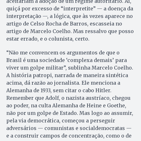
aceitariam a adoção de um regime autoritário. Aí,
quiçá por excesso de “interpretite” — a doença da
interpretação —, a lógica, que às vezes aparece no
artigo de Celso Rocha de Barros, escasseia no
artigo de Marcelo Coelho. Mas ressalvo que posso
estar errado, e o colunista, certo.
“Não me convencem os argumentos de que o
Brasil é uma sociedade ‘complexa demais’ para
viver um golpe militar”, sublinha Marcelo Coelho.
A história patropi, narrada de maneira sintética
acima, dá razão ao jornalista. Ele menciona a
Alemanha de 1933, sem citar o cabo Hitler.
Remember que Adolf, o nazista austríaco, chegou
ao poder, na culta Alemanha de Heine e Goethe,
não por um golpe de Estado. Mas logo ao assumir,
pela via democrática, começou a perseguir
adversários — comunistas e socialdemocratas —
e a construir campos de concentração, como o de