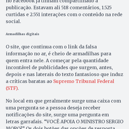
no Facebook já tinham compartilhado a
publicação. Estavam ali 518 comentários, 1.525
curtidas e 2.551 interações com o conteúdo na rede
social.
Armadilhas digitais
O site, que continua com o link da falsa
informação no ar, é cheio de armadilhas para
quem entra nele. A começar pela quantidade
incontável de publicidades que surgem, antes,
depois e nas laterais do texto fantasioso que induz
a críticas baratas ao
Supremo Tribunal Federal
(STF)
.
No local em que geralmente surge uma caixa com
uma pergunta se a pessoa deseja receber
notificações do site, surge uma pergunta em
letras garrafais. “VOCÊ APOIA O MINISTRO SERGIO
MORO?” Os dois botões das opções de resposta