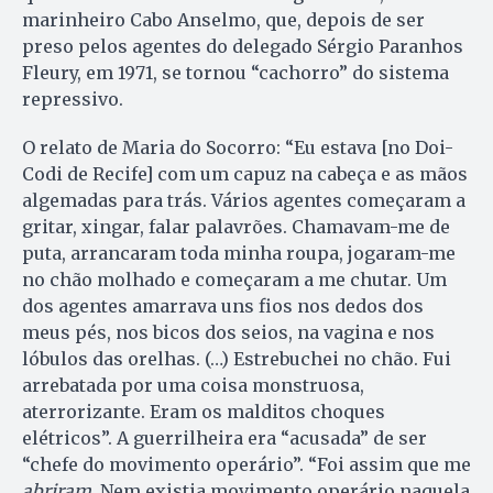
marinheiro Cabo Anselmo, que, depois de ser
preso pelos agentes do delegado Sérgio Paranhos
Fleury, em 1971, se tornou “cachorro” do sistema
repressivo.
O relato de Maria do Socorro: “Eu estava [no Doi-
Codi de Recife] com um capuz na cabeça e as mãos
algemadas para trás. Vários agentes começaram a
gritar, xingar, falar palavrões. Chamavam-me de
puta, arrancaram toda minha roupa, jogaram-me
no chão molhado e começaram a me chutar. Um
dos agentes amarrava uns fios nos dedos dos
meus pés, nos bicos dos seios, na vagina e nos
lóbulos das orelhas. (…) Estrebuchei no chão. Fui
arrebatada por uma coisa monstruosa,
aterrorizante. Eram os malditos choques
elétricos”. A guerrilheira era “acusada” de ser
“chefe do movimento operário”. “Foi assim que me
abriram
. Nem existia movimento operário naquela