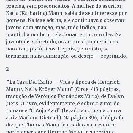
precisa, sem preconceitos. A mulher do escritor,
Katia (Katharina) Mann, sabia de seu interesse por
homens. Na fase adulta, ele continuava a observar
jovens com atenção, mas, tudo indica, não
mantinha nenhum relacionamento com eles. Na
juventude, sobretudo, os amores homoeróticos
não eram platônicos. Depois, pelo visto, se
tornaram mais admiração, ou desejo — reprimido.
2
“La Casa Del Exilio — Vida y Época de Heinrich
Mann y Nelly Kröger-Mann” (Circe, 413 páginas,
tradução de Verónica Fernández-Muro), de Evelyn
Juers. O livro, evidentemente, é sobre o autor do
romance “O Anjo Azul” (levado ao cinema com a
atriz Marlene Dietrich). Na página 396, a biógrafa
diz que Thomas Mann “considerava o escritor
norte-americano Herman Melville superior a