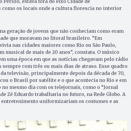
 Perillo, estava fora do eixo Cidade de
 como os locais onde a cultura florescia no interior
tima geração de jovens que não conheciam como eram
ade que moravam no litoral brasileiro. “Em
via nas cidades maiores como Rio ou São Paulo,
 musical de mais de 20 anos”, constata. O músico
u em uma época em que as notícias chegavam pelo rádio
s sempre com três ou mais dias de atraso. Esse quadro
a televisão, principalmente depois da década de 70,
ou o Brasil por satélite e o que acontecia no Rio e em
 no mesmo dia com os telejornais, como o “Jornal
de Zé Eduardo trabalharia no futuro, na Rede Globo. A
 entretenimento uniformizariam os costumes e as