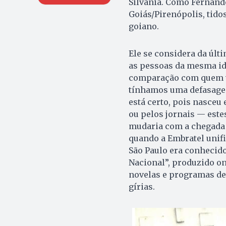
Silvânia. Como Fernando
Goiás/Pirenópolis, tidos
goiano.
Ele se considera da úl
as pessoas da mesma id
comparação com quem vi
tínhamos uma defasagem
está certo, pois nasce
ou pelos jornais — este
mudaria com a chegada d
quando a Embratel unific
São Paulo era conhecido
Nacional”, produzido on
novelas e programas de
gírias.