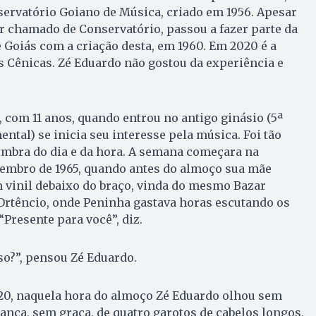
ervatório Goiano de Música, criado em 1956. Apesar
r chamado de Conservatório, passou a fazer parte da
 Goiás com a criação desta, em 1960. Em 2020 é a
s Cênicas. Zé Eduardo não gostou da experiência e
 com 11 anos, quando entrou no antigo ginásio (5ª
ntal) se inicia seu interesse pela música. Foi tão
embra do dia e da hora. A semana começara na
zembro de 1965, quando antes do almoço sua mãe
vinil debaixo do braço, vinda do mesmo Bazar
 Ortêncio, onde Peninha gastava horas escutando os
Presente para você”, diz.
so?”, pensou Zé Eduardo.
0, naquela hora do almoço Zé Eduardo olhou sem
ranca, sem graça, de quatro garotos de cabelos longos,