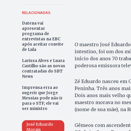
RELACIONADAS
Datena vai
apresentar
programa de
entrevistas na EBC
O maestro José Eduardo 
após aceitar convite
de Lula
intestino, foi um dos m
início dos anos 70 trab
Larissa Alves e Luara
poderosa emissora televi
Castilho são as novas
contratadas do SBT
News
Zé Eduardo nasceu em G
Imprensa erra ao
Peninha. Três anos mais
sugerir que Jorge
Dois anos mais velho qu
Messias pode não ir
maestro morava no mesm
para o STF; ele vai
ser ministro
(nome de sua mãe), na R
José Eduardo
Gêmeos com ascendente
Morais