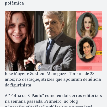
polêmica
José Mayer e Susllem Meneguzzi Tonani, de 28
anos; no destaque, atrizes que apoiaram denúncia
da figurinista
A “Folha de S. Paulo” cometeu dois erros editoriais
na semana passada. Primeiro, no blog
#AgoraÉqueSãoElas”, publicou que o ator José