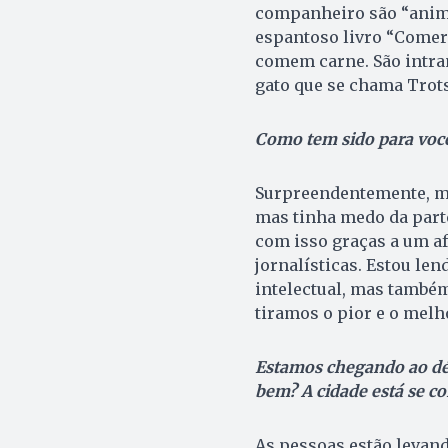
companheiro são “anima
espantoso livro “Comer 
comem carne. São intra
gato que se chama Trots
Como tem sido para você
Surpreendentemente, me
mas tinha medo da part
com isso graças a um a
jornalísticas. Estou le
intelectual, mas també
tiramos o pior e o melh
Estamos chegando ao déc
bem? A cidade está se 
As pessoas estão levan