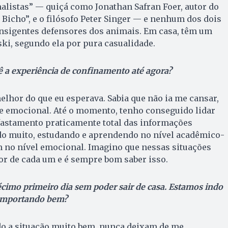
listas” — quiçá como Jonathan Safran Foer, autor do
Bicho”, e o filósofo Peter Singer — e nenhum dos dois
nsigentes defensores dos animais. Em casa, têm um
ki, segundo ela por pura casualidade.
 a experiência de confinamento até agora?
lhor do que eu esperava. Sabia que não ia me cansar,
e emocional. Até o momento, tenho conseguido lidar
fastamento praticamente total das informações
ndo muito, estudando e aprendendo no nível acadêmico-
m no nível emocional. Imagino que nessas situações
or de cada um e é sempre bom saber isso.
imo primeiro dia sem poder sair de casa. Estamos indo
comportando bem?
do a situação muito bem, nunca deixam de me