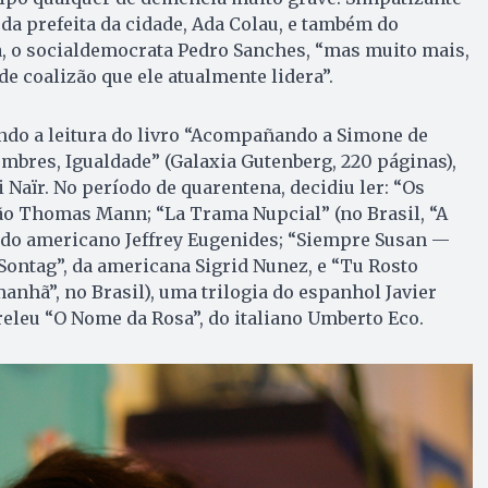
da prefeita da cidade, Ada Colau, e também do
a, o socialdemocrata Pedro Sanches, “mas muito mais,
e coalizão que ele atualmente lidera”.
ndo a leitura do livro “Acompañando a Simone de
bres, Igualdade” (Galaxia Gutenberg, 220 páginas),
 Naïr. No período de quarentena, decidiu ler: “Os
o Thomas Mann; “La Trama Nupcial” (no Brasil, “A
do americano Jeffrey Eugenides; “Siempre Susan —
ontag”, da americana Sigrid Nunez, e “Tu Rosto
nhã”, no Brasil), uma trilogia do espanhol Javier
eleu “O Nome da Rosa”, do italiano Umberto Eco.