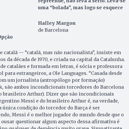
repreende, não leva a sério. Leva-se
uma “bolada”, mas logo se esquece
Halley Margon
de Barcelona
Opção
e catalã — “catalã, mas não nacionalista”, insiste em
s da década de 1970, e criada na capital da Catalunha.
de catalães e formada em letras, é sócia e professora
l para estrangeiros, a Ole Languages. “Casada desde
com um jornalista (antropólogo por formação)
, são ambos incondicionais torcedores do Barcelona
o brasileiro Arthur). Dizer que são incondicionais
rgentino Messi e do brasileiro Arthur é, na verdade,
 única condição do torcedor do Barça é ser
endo, Messi é o melhor jogador do mundo desde que o
usar questionar algum aspecto dessa afirmativa é
tipo qualquer de demência muito grave. Simpatizante