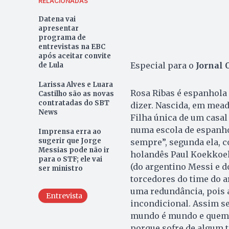
RELACIONADAS
Datena vai
apresentar
programa de
entrevistas na EBC
após aceitar convite
Especial para o
Jornal 
de Lula
Larissa Alves e Luara
Rosa Ribas é espanhola 
Castilho são as novas
contratadas do SBT
dizer. Nascida, em meado
News
Filha única de um casal 
numa escola de espanho
Imprensa erra ao
sugerir que Jorge
sempre”, segunda ela, 
Messias pode não ir
holandês Paul Koekkoek
para o STF; ele vai
(do argentino Messi e d
ser ministro
torcedores do time do a
uma redundância, pois a
Entrevista
incondicional. Assim s
mundo é mundo e quem o
porque sofre de algum 