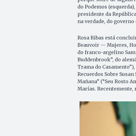
do Podemos (esquerda), 
presidente da Repúblic
na verdade, do governo d
Rosa Ribas está conclui
Beauvoir — Mujeres, Hom
do franco-argelino Sami
Buddenbrook”, do alemã
Trama do Casamento”), 
Recuerdos Sobre Susan S
Mañana” (“Seu Rosto Ama
Marías. Recentemente, r