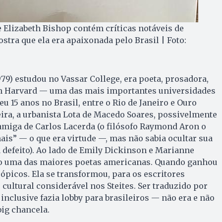
de Elizabeth Bishop contém críticas notáveis de
stra que ela era apaixonada pelo Brasil | Foto:
979) estudou no Vassar College, era poeta, prosadora,
em Harvard — uma das mais importantes universidades
u 15 anos no Brasil, entre o Rio de Janeiro e Ouro
ira, a urbanista Lota de Macedo Soares, possivelmente
 amiga de Carlos Lacerda (o filósofo Raymond Aron o
ais” — o que era virtude —, mas não sabia ocultar sua
a defeito). Ao lado de Emily Dickinson e Marianne
o uma das maiores poetas americanas. Quando ganhou
trópicos. Ela se transformou, para os escritores
cultural considerável nos Steites. Ser traduzido por
inclusive fazia lobby para brasileiros — não era e não
big chancela.