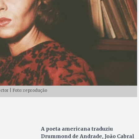
ector | Foto: reprodução
A poeta americana traduziu
Drummond de Andrade, João Cabral