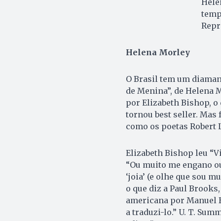
Hele
tempo
Repr
Helena Morley
O Brasil tem um diamant
de Menina”, de Helena M
por Elizabeth Bishop, o
tornou best seller. Mas 
como os poetas Robert 
Elizabeth Bishop leu “V
“Ou muito me engano ou 
‘joia’ (e olhe que sou m
o que diz a Paul Brooks,
americana por Manuel 
a traduzi-lo.” U. T. Sum