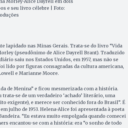
na Morley-Alice Dayrell em dois
s e seu livro célebre | Foto:
oduções
e lapidado nas Minas Gerais. Trata-se do livro “Vida
orley (pseudônimo de Alice Dayrell Brant). Traduzido
 diário saiu nos Estados Unidos, em 1957, mas não se
foi lido por figuras consagradas da cultura americana,
Lowell e Marianne Moore.
ida de Menina” e ficou mesmerizada com a história.
trata-se de um verdadeiro ‘achado’ literário, uma
uito exigente), e merece ser conhecido fora do Brasil”. É
 em julho de 1953. Helena-Alice foi apresentada à poeta
Bandeira. “Eu estava muito empolgada quando comecei
mers encantou-se com a história: era “o sonho de todo