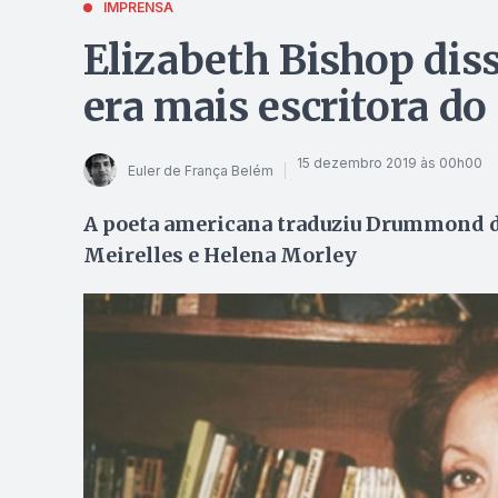
IMPRENSA
Elizabeth Bishop diss
era mais escritora do
15 dezembro 2019 às 00h00
Euler de França Belém
A poeta americana traduziu Drummond de
Meirelles e Helena Morley