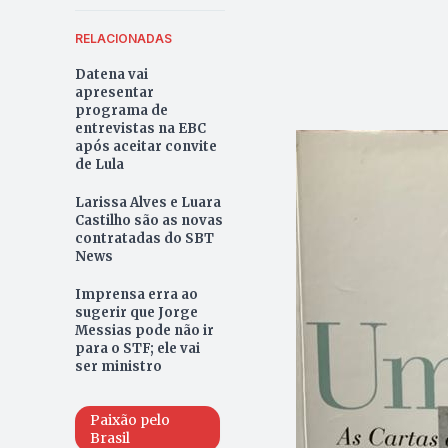
RELACIONADAS
Datena vai
apresentar
programa de
entrevistas na EBC
após aceitar convite
de Lula
Larissa Alves e Luara
Castilho são as novas
contratadas do SBT
News
Imprensa erra ao
sugerir que Jorge
Messias pode não ir
para o STF; ele vai
ser ministro
Paixão pelo
Brasil